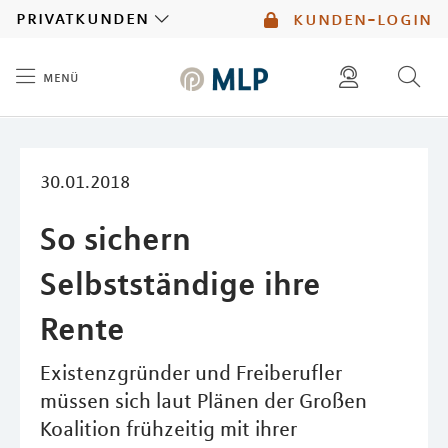
MLP
privatkunden
kunden-login
menü
Inhalt
diese website durchsuchen
mlp berater finden
30.01.2018
So sichern
Selbstständige ihre
Rente
Existenzgründer und Freiberufler
müssen sich laut Plänen der Großen
Koalition frühzeitig mit ihrer