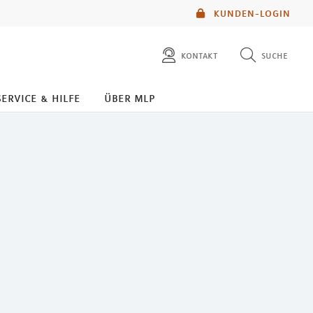
KUNDEN-LOGIN
kontakt
suche
diese website durchsuchen
service & hilfe
über mlp
mlp berater finden