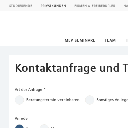
MLP
studierende
privatkunden
firmen & freiberufler
na
mlp seminare
team
Inhalt
Kontaktanfrage und 
Art der Anfrage
*
Beratungstermin vereinbaren
Sonstiges Anlieg
Anrede